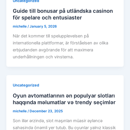
Uncategorized
Guide till bonusar på utländska casinon
för spelare och entusiaster
michelle
/
January 5, 2026
När det kommer till spelupplevelsen på
internationella plattformar, är förståelsen av olika
erbjudanden avgörande för att maximera
underhållningen och vinsterna.
Uncategorized
Oyun avtomatlarının ən populyar slotları
haqqında məlumatlar və trendy seçimlər
michelle
/
December 23, 2025
Son illər ərzində, slot maşınları müasir əyləncə
sahəsində önəmli yer tutub. Bu oyunlar yalnız klassik